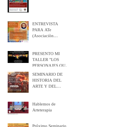
Granada: Arteterapia
para el manejo de la
Ansiedad y el Estrés
ENTREVISTA
PARA ATe
(Asociaciòn
Profesional Española
de Arteterapeutas)
PRESENTO MI
TALLER "LOS
PERSONAJES QUE
HABITAN
SEMINARIO DE
NUESTRO CUERPO
HISTORIA DEL
" EN MADRID Y
ARTE Y DEL
EN BARCELONA
ARTETERAPIA
EN FEBRERO /
MARZO 2026
Hablemos de
Arteterapia
Próximo Seminario