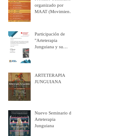
organizado por
MAAT (Movimiento
Argentino de
Arteterapia):
"BIOGRAFÍAS
Participación de
CORPORALES".
"Arteterapia
Junguiana y su
contribución al
Proceso de
Individuación" en la
Frankfurter
ARTETERAPIA
Buchmesse
JUNGUIANA
(Alemania)
Nuevo Seminario de
Arteterapia
Junguiana