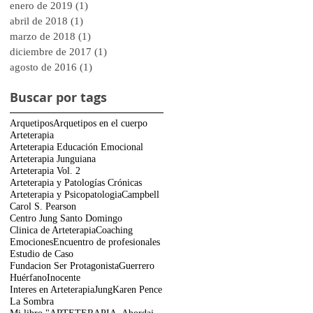
enero de 2019
(1)
1 entrada
abril de 2018
(1)
1 entrada
marzo de 2018
(1)
1 entrada
diciembre de 2017
(1)
1 entrada
agosto de 2016
(1)
1 entrada
Buscar por tags
Arquetipos
Arquetipos en el cuerpo
Arteterapia
Arteterapia Educación Emocional
Arteterapia Junguiana
Arteterapia Vol. 2
Arteterapia y Patologías Crónicas
Arteterapia y Psicopatologia
Campbell
Carol S. Pearson
Centro Jung Santo Domingo
Clinica de Arteterapia
Coaching
Emociones
Encuentro de profesionales
Estudio de Caso
Fundacion Ser Protagonista
Guerrero
Huérfano
Inocente
Interes en Arteterapia
Jung
Karen Pence
La Sombra