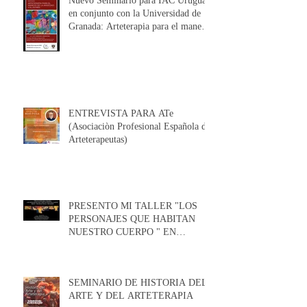
Nuevo Seminario para IAC Uruguay
en conjunto con la Universidad de
Granada: Arteterapia para el manejo
de la Ansiedad y el Estrés
ENTREVISTA PARA ATe
(Asociaciòn Profesional Española de
Arteterapeutas)
PRESENTO MI TALLER "LOS
PERSONAJES QUE HABITAN
NUESTRO CUERPO " EN
MADRID Y EN BARCELONA EN
FEBRERO / MARZO 2026