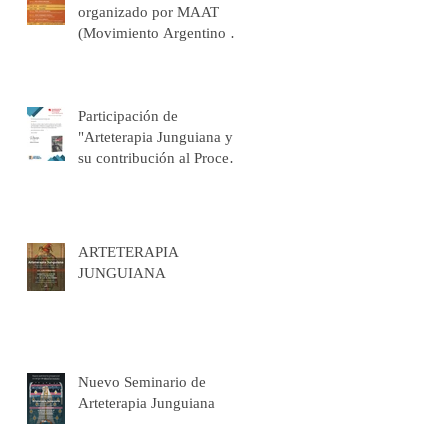
organizado por MAAT
(Movimiento Argentino de
Arteterapia):
"BIOGRAFÍAS
CORPORALES".
Participación de
"Arteterapia Junguiana y
su contribución al Proceso
de Individuación" en la
Frankfurter Buchmesse
(Alemania)
ARTETERAPIA
JUNGUIANA
Nuevo Seminario de
Arteterapia Junguiana