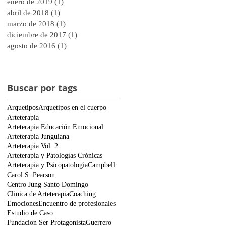
enero de 2019
(1)
1 entrada
abril de 2018
(1)
1 entrada
marzo de 2018
(1)
1 entrada
diciembre de 2017
(1)
1 entrada
agosto de 2016
(1)
1 entrada
Buscar por tags
Arquetipos
Arquetipos en el cuerpo
Arteterapia
Arteterapia Educación Emocional
Arteterapia Junguiana
Arteterapia Vol. 2
Arteterapia y Patologías Crónicas
Arteterapia y Psicopatologia
Campbell
Carol S. Pearson
Centro Jung Santo Domingo
Clinica de Arteterapia
Coaching
Emociones
Encuentro de profesionales
Estudio de Caso
Fundacion Ser Protagonista
Guerrero