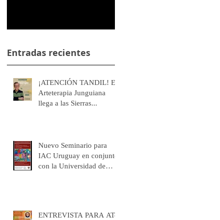
Sierras...
Universidad de Granada
Arteterapia para el
manejo de la Ansiedad
y el Estrés
Entradas recientes
¡ATENCIÓN TANDIL! El
Arteterapia Junguiana
llega a las Sierras...
Nuevo Seminario para
IAC Uruguay en conjunto
con la Universidad de
Granada: Arteterapia para
el manejo de la Ansiedad
y el Estrés
ENTREVISTA PARA ATe