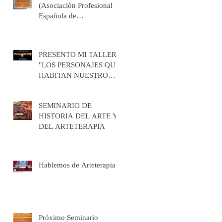
(Asociaciòn Profesional
Española de
Arteterapeutas)
PRESENTO MI TALLER
"LOS PERSONAJES QUE
HABITAN NUESTRO
CUERPO " EN MADRID
Y EN BARCELONA EN
SEMINARIO DE
FEBRERO / MARZO
HISTORIA DEL ARTE Y
2026
DEL ARTETERAPIA
Hablemos de Arteterapia
Próximo Seminario