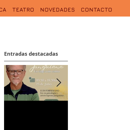
CA
TEATRO
NOVEDADES
CONTACTO
Entradas destacadas
¡ATENCIÓN TANDIL!
Nuevo Seminario para
o
El Arteterapia
IAC Uruguay en
Junguiana llega a las
conjunto con la