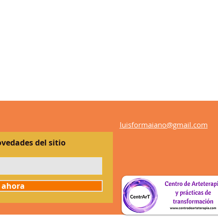
luisformaiano@gmail.com
ovedades del sitio
 ahora