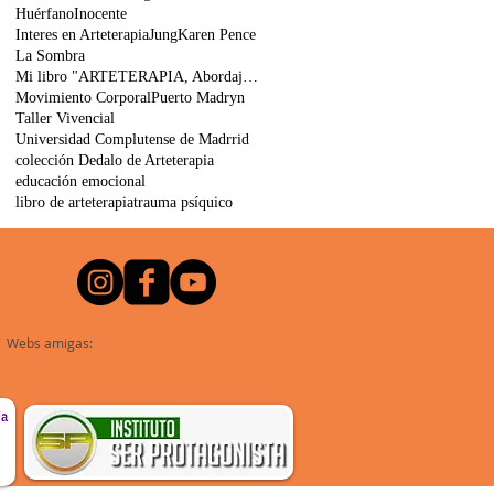
Huérfano
Inocente
Interes en Arteterapia
Jung
Karen Pence
La Sombra
Mi libro "ARTETERAPIA, Abordajes, Actividades
Movimiento Corporal
Puerto Madryn
Taller Vivencial
Universidad Complutense de Madrrid
colección Dedalo de Arteterapia
educación emocional
libro de arteterapia
trauma psíquico
Webs amigas: