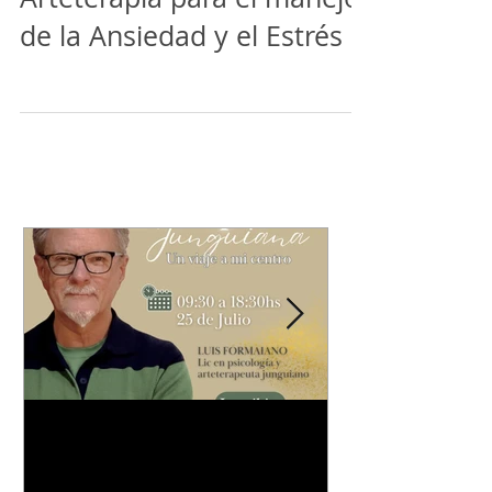
Arteterapia para el manejo
de la Ansiedad y el Estrés
¡ATENCIÓN TANDIL! El
Nuevo Seminari