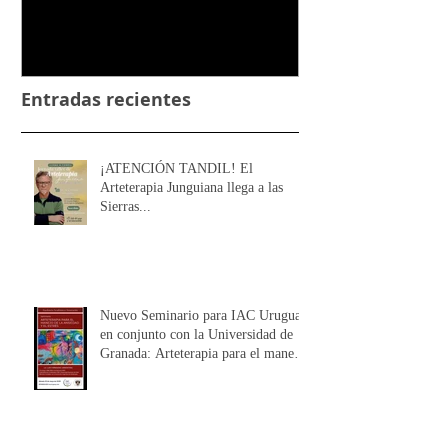
Arteterapia Junguiana llega a
Uruguay en conj
las Sierras...
Universidad de 
Arteterapia para
la Ansiedad y el
Entradas recientes
¡ATENCIÓN TANDIL! El
Arteterapia Junguiana llega a las
Sierras...
Nuevo Seminario para IAC Uruguay
en conjunto con la Universidad de
Granada: Arteterapia para el manejo
de la Ansiedad y el Estrés