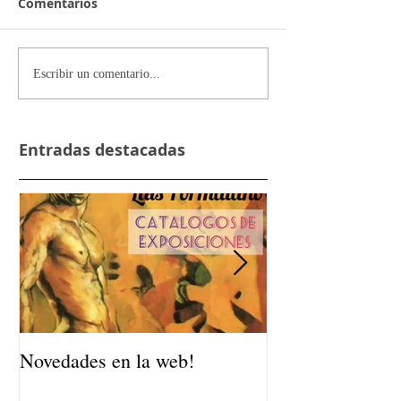
Comentarios
Escribir un comentario...
Entradas destacadas
Novedades en la web!
TALLER DE A
DE VERANO