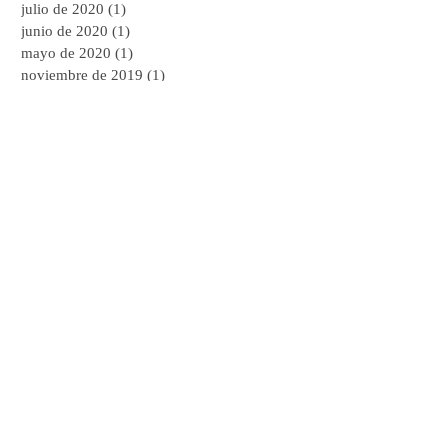
julio de 2020
(1)
1 entrada
junio de 2020
(1)
1 entrada
mayo de 2020
(1)
1 entrada
noviembre de 2019
(1)
1 entrada
agosto de 2019
(1)
1 entrada
mayo de 2019
(1)
1 entrada
abril de 2019
(2)
2 entradas
enero de 2019
(1)
1 entrada
abril de 2018
(1)
1 entrada
marzo de 2018
(1)
1 entrada
diciembre de 2017
(1)
1 entrada
agosto de 2016
(1)
1 entrada
Buscar por tags
Arquetipos
Arquetipos en el cuerpo
Arteterapia
Arteterapia Educación Emocional
Arteterapia Junguiana
Arteterapia Vol. 2
Arteterapia y Patologías Crónicas
Arteterapia y Psicopatologia
Campbell
Carol S. Pearson
Centro Jung Santo Domingo
Clinica de Arteterapia
Coaching
Emociones